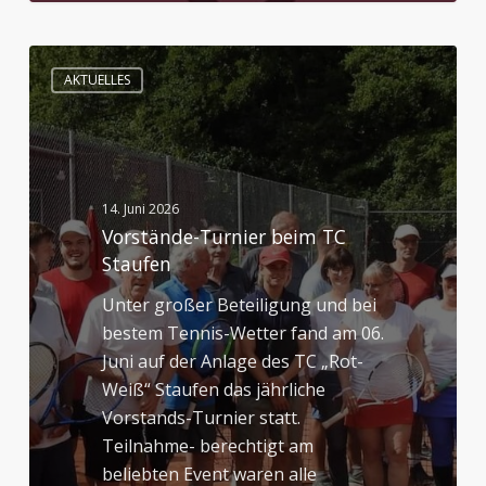
Vorstände-
AKTUELLES
Turnier
beim
TC
Staufen
14. Juni 2026
Vorstände-Turnier beim TC
Staufen
Unter großer Beteiligung und bei
bestem Tennis-Wetter fand am 06.
Juni auf der Anlage des TC „Rot-
Weiß“ Staufen das jährliche
Vorstands-Turnier statt.
Teilnahme- berechtigt am
beliebten Event waren alle