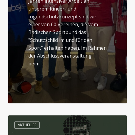
Jahren intensiver Arbeit an
unserem Kinder- und
Jugendschutzkonzept sind wir
einer von 60 Vereinen, die vom
Badischen Sportbund das
"Schutzschild im und für den
Sport" erhalten haben. Im Rahmen
der Abschlussveranstaltung
beim…
So
AKTUELLES
war
die