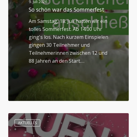
9. Juli 2026
So schön war das Sommerfest
Am Samstag, 18. Juli hatten wir ein
tolles Sommerfest. Ab 14.00 Uhr
ging's los. Nach kurzem Einspielen
gingen 30 Teilnehmer und
Teilnehmerinnen zwischen 12 und
88 Jahren an den Start.…
Gelungener
AKTUELLES
Frauenabend