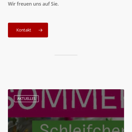
Wir freuen uns auf Sie.
Kontakt
So
AKTUELLES
schön
war
das
Sommerfest