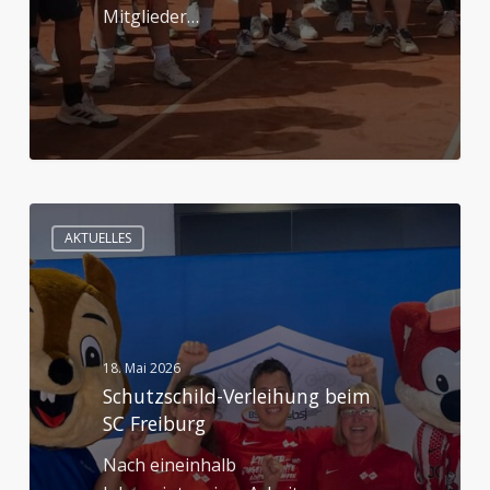
Mitglieder…
Schutzschild-
AKTUELLES
Verleihung
beim
SC
Freiburg
18. Mai 2026
Schutzschild-Verleihung beim
SC Freiburg
Nach eineinhalb