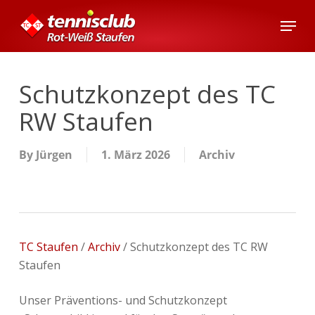
Skip
Menu
to
main
content
Schutzkonzept des TC
RW Staufen
By
Jürgen
1. März 2026
Archiv
TC Staufen
/
Archiv
/
Schutzkonzept des TC RW
Staufen
Unser Präventions- und Schutzkonzept