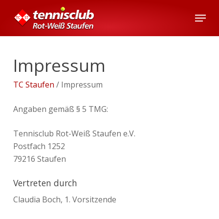
Skip
Menu
to
main
content
Impressum
TC Staufen
/
Impressum
Angaben gemäß § 5 TMG:
Tennisclub Rot-Weiß Staufen e.V.
Postfach 1252
79216 Staufen
Vertreten durch
Claudia Boch, 1. Vorsitzende