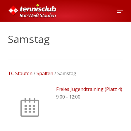
Skip
Menu
to
main
content
Samstag
TC Staufen
/
Spalten
/
Samstag
Freies Jugendtraining (Platz 4)
9:00
-
12:00